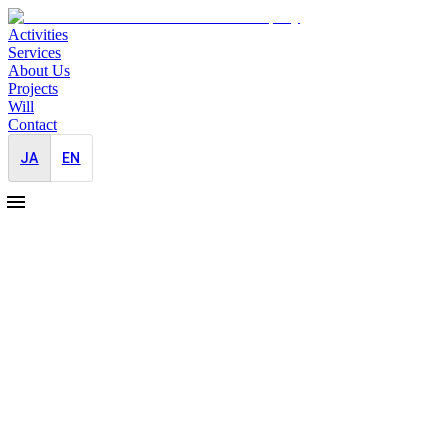
Activities
Services
About Us
Projects
Will
Contact
JA
EN
JAYIDの 広報内製化支援
newservice-body-07
newservice-merit-title-07
1
戦略的広報活動
言われたことだけプレスリリース、情報を発信し続けている