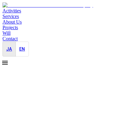
Activities
Services
About Us
Projects
Will
Contact
JA
EN
2024-10-15
大阪万博に向けた南米国家のPR
海外支援
イベント
広報戦略
2025年に迫った大阪万博。各国政府によるPRが続々と始ま
ない魅力がたっぷりの当国。広報の力で、魅力をどんとお伝