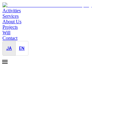
Activities
Services
About Us
Projects
Will
Contact
JA
EN
2023-05-23
Cartier Women's Initiative へのゲスト
参加 5月
イベント
2月にも開催されていたCartier Women's InitiativeのSocial
Event。この、女性起業家向けに開催しているイベントに
CEOの穐吉がゲストとして参加いたしました。現世代・次