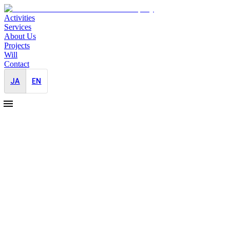
Activities
Services
About Us
Projects
Will
Contact
JA
EN
2023-08-31
日経ビジネスX連載 リーチマイケル
選手
対外広報支援
ブランディング
日経ビジネスとともにオーガナイズしている『X人材を探
せ』連載。今回はラグビー日本代表で長年キャプテンを務め