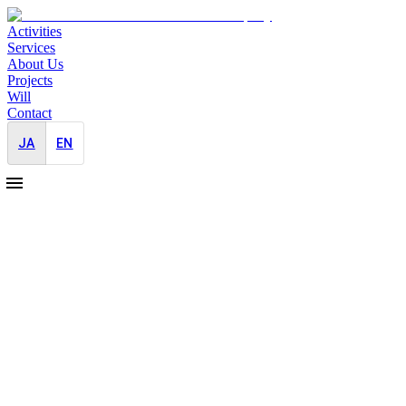
Activities
Services
About Us
Projects
Will
Contact
JA
EN
2023-06-01
幼保・学校等施設向け写真販売大手企
業への広報活動支援
社内広報支援
スタートアップ
保育園や幼稚園などの乳幼児向けの施設や学校などへの写真
販売を行う企業に向けた広報活動の支援を行います。