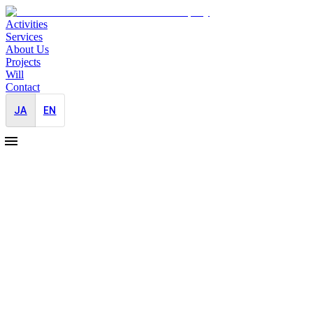
Activities
Services
About Us
Projects
Will
Contact
JA
EN
2025-07-05
乳幼児教育に関する国際シンポジウム
の広報支援 （イベントPR）
大手企業
対外広報支援
乳幼児教育に関する国際シンポジウムが、毎年この時期に開
催されます。毎回4,000名以上が参加する大きな国際シンポ