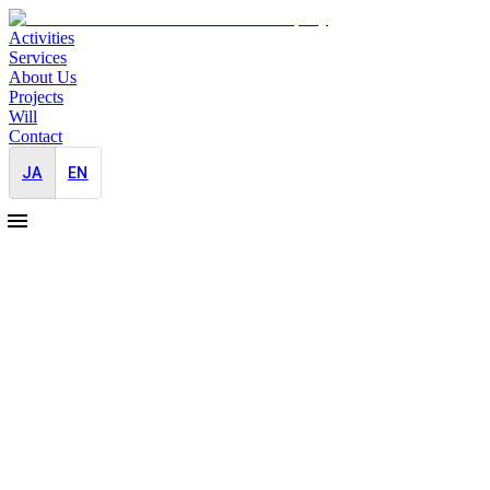
Activities
Services
About Us
Projects
Will
Contact
JA
EN
2025-08-01
国際難民支援団体REI PRサポート開
始
社会貢献
広報戦略
国際難民支援団体REI(Refugee Empowerment International)への
支援を開始いたしました。創設者であるJaneの強い思い、誠